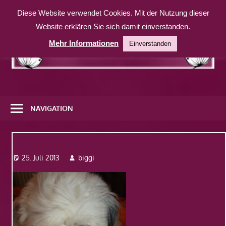
Zum
Diese Website verwendet Cookies. Mit der Nutzung dieser
Inhalt
Website erklären Sie sich damit einverstanden.
springen
Mehr Informationen
Einverstanden
Eine
weitere
NAVIGATION
WordPress-
Website
Dsc08492
25. Juli 2013
biggi