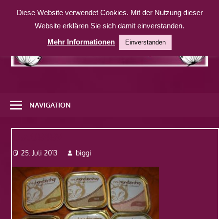
Zum
Diese Website verwendet Cookies. Mit der Nutzung dieser
Inhalt
Website erklären Sie sich damit einverstanden.
springen
Mehr Informationen
Einverstanden
Eine
weitere
NAVIGATION
WordPress-
Website
Dsc08489
25. Juli 2013
biggi