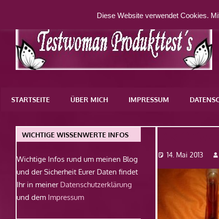
Zum
Diese Website verwendet Cookies. Mit
Inhalt
springen
Eine
weitere
STARTSEITE
ÜBER MICH
IMPRESSUM
DATENS
WordPress-
Website
Dsc0793
WICHTIGE WISSENWERTE INFOS
14. Mai 2013
Wichtige Infos rund um meinen Blog
und der Sicherheit Eurer Daten findet
Ihr in meiner
Datenschutzerklärung
und dem
Impressum