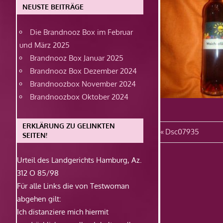
NEUSTE BEITRÄGE
Die Brandnooz Box im Februar
und März 2025
Brandnooz Box Januar 2025
Brandnooz Box Dezember 2024
Brandnoozbox November 2024
Brandnoozbox Oktober 2024
ERKLÄRUNG ZU GELINKTEN
Beitragsn
Vorheriger
Dsc07935
SEITEN!
Beitrag:
Urteil des Landgerichts Hamburg, Az.
312 O 85/98
Für alle Links die von Testwoman
abgehen gilt:
Ich distanziere mich hiermit