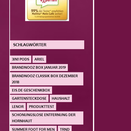
SCHLAGWÖRTER
3IN1 PODS
ARIEL
BRANDNOOZ BOX JANUAR 2019
BRANDNOOZ CLASSIK BOX DEZEMBER
2018
EIS.DE GESCHENKBOX
GARTENSTECKDOSE
HAUSHALT
LENOR
PRODUKTTEST
SCHONUNGSLOSE ENTFERNUNG DER
HORNHAUT
SUMMER FOOT FOR MEN
TRND