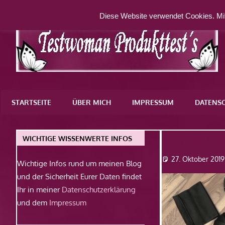
Zum
Diese Website verwendet Cookies. Mit
Inhalt
springen
Eine
weitere
STARTSEITE
ÜBER MICH
IMPRESSUM
DATENS
WordPress-
Website
Naipo-Ma
WICHTIGE WISSENWERTE INFOS
27. Oktober 2019
Wichtige Infos rund um meinen Blog
und der Sicherheit Eurer Daten findet
Ihr in meiner
Datenschutzerklärung
und dem
Impressum