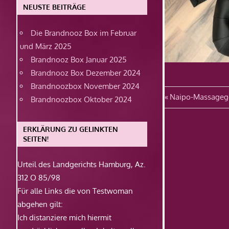
NEUSTE BEITRÄGE
Die Brandnooz Box im Februar
und März 2025
Brandnooz Box Januar 2025
Brandnooz Box Dezember 2024
Brandnoozbox November 2024
Beitragsn
Vorheriger
Naipo-Massageg
Brandnoozbox Oktober 2024
Beitrag:
ERKLÄRUNG ZU GELINKTEN
SEITEN!
Urteil des Landgerichts Hamburg, Az.
312 O 85/98
Für alle Links die von Testwoman
abgehen gilt:
Ich distanziere mich hiermit