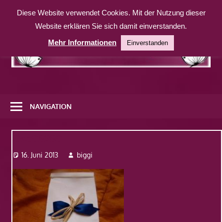
Zum
Diese Website verwendet Cookies. Mit der Nutzung dieser
Inhalt
Website erklären Sie sich damit einverstanden.
springen
Mehr Informationen
Einverstanden
Eine
weitere
NAVIGATION
WordPress-
Website
Dsc08280
16. Juni 2013
biggi