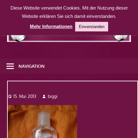
Zum
Diese Website verwendet Cookies. Mit der Nutzung dieser
Inhalt
Website erklären Sie sich damit einverstanden.
springen
Mehr Informationen
Einverstanden
Eine
weitere
NAVIGATION
WordPress-
Website
Dsc08155
15. Mai 2013
biggi