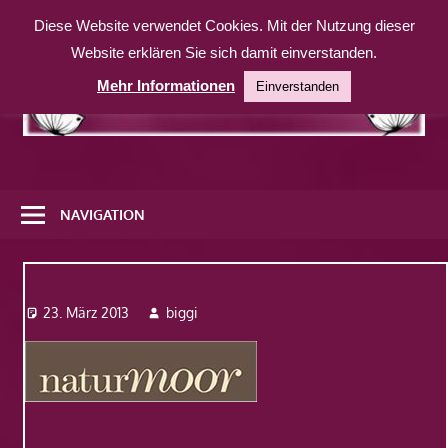
Zum
Diese Website verwendet Cookies. Mit der Nutzung dieser
Inhalt
Website erklären Sie sich damit einverstanden.
springen
Mehr Informationen
Einverstanden
Eine
weitere
NAVIGATION
WordPress-
Website
Logo
23. März 2013
biggi