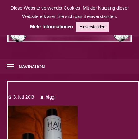
Zum
Diese Website verwendet Cookies. Mit der Nutzung dieser
Inhalt
Website erklären Sie sich damit einverstanden.
springen
Mehr Informationen
Einverstanden
Eine
weitere
NAVIGATION
WordPress-
Website
Dsc08439
3. Juli 2013
biggi