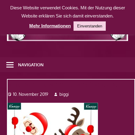
Zum
Diese Website verwendet Cookies. Mit der Nutzung dieser
Inhalt
Website erklären Sie sich damit einverstanden.
springen
Mehr Informationen
Einverstanden
Eine
weitere
NAVIGATION
WordPress-
Website
Nikolausi-Gewnnspielankündigung
10. November 2019
biggi