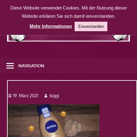
Zum
Diese Website verwendet Cookies. Mit der Nutzung dieser
Inhalt
Website erklären Sie sich damit einverstanden.
springen
Mehr Informationen
Einverstanden
Eine
weitere
NAVIGATION
WordPress-
Website
Nivea-Sun-Touch
19. März 2021
biggi