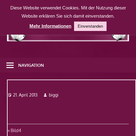
Zum
Diese Website verwendet Cookies. Mit der Nutzung dieser
Inhalt
Website erklären Sie sich damit einverstanden.
springen
Mehr Informationen
Einverstanden
Eine
weitere
NAVIGATION
WordPress-
Website
Bild4
21. April 2013
biggi
Beitragsnavigation
Vorheriger
Bild4