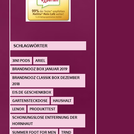
SCHLAGWÖRTER
3IN1 PODS
ARIEL
BRANDNOOZ BOX JANUAR 2019
BRANDNOOZ CLASSIK BOX DEZEMBER
2018
EIS.DE GESCHENKBOX
GARTENSTECKDOSE
HAUSHALT
LENOR
PRODUKTTEST
SCHONUNGSLOSE ENTFERNUNG DER
HORNHAUT
SUMMER FOOT FOR MEN
TRND