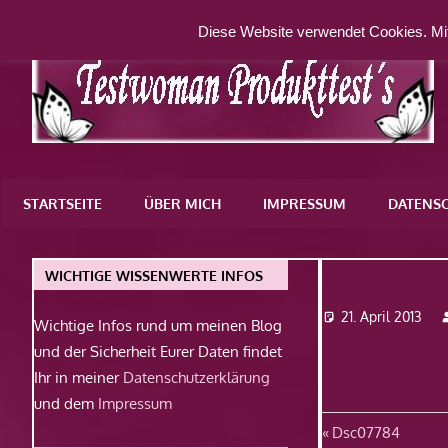
Zum
Diese Website verwendet Cookies. Mit
Inhalt
springen
Eine
weitere
STARTSEITE
ÜBER MICH
IMPRESSUM
DATENS
WordPress-
Website
Dsc0778
WICHTIGE WISSENWERTE INFOS
21. April 2013
Wichtige Infos rund um meinen Blog
und der Sicherheit Eurer Daten findet
Ihr in meiner
Datenschutzerklärung
und dem
Impressum
Beitragsn
Vorheriger
Dsc07784