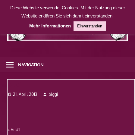
Zum
Diese Website verwendet Cookies. Mit der Nutzung dieser
Inhalt
Website erklären Sie sich damit einverstanden.
springen
Mehr Informationen
Einverstanden
Eine
weitere
NAVIGATION
WordPress-
Website
Bild1
21. April 2013
biggi
Beitragsnavigation
Vorheriger
Bild1