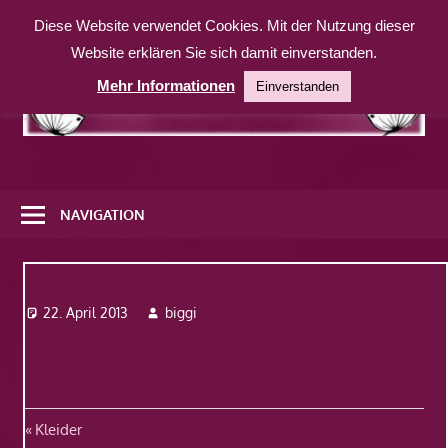
Zum
Diese Website verwendet Cookies. Mit der Nutzung dieser
Inhalt
Website erklären Sie sich damit einverstanden.
springen
Mehr Informationen
Einverstanden
Eine
weitere
NAVIGATION
WordPress-
Website
Kleider
22. April 2013
biggi
Beitragsnavigation
Vorheriger
Kleider