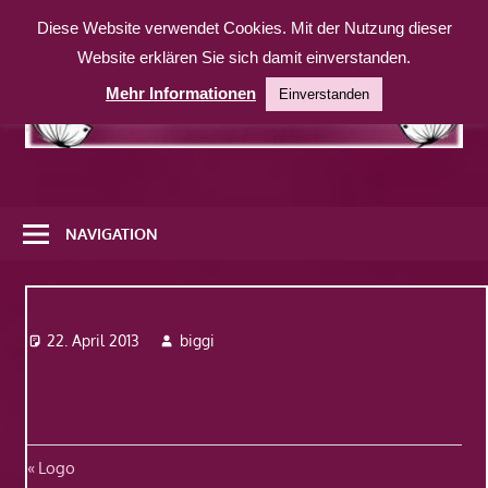
Zum
Diese Website verwendet Cookies. Mit der Nutzung dieser
Inhalt
Website erklären Sie sich damit einverstanden.
springen
Mehr Informationen
Einverstanden
Eine
weitere
NAVIGATION
WordPress-
Website
Logo
22. April 2013
biggi
Beitragsnavigation
Vorheriger
Logo