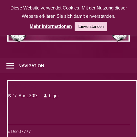
Zum
Diese Website verwendet Cookies. Mit der Nutzung dieser
Inhalt
Website erklären Sie sich damit einverstanden.
springen
Mehr Informationen
Einverstanden
Eine
weitere
NAVIGATION
WordPress-
Website
Dsc07777
17. April 2013
biggi
Beitragsnavigation
Vorheriger
Dsc07777