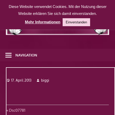
Zum
Diese Website verwendet Cookies. Mit der Nutzung dieser
Inhalt
Website erklären Sie sich damit einverstanden.
springen
Mehr Informationen
Einverstanden
Eine
weitere
NAVIGATION
WordPress-
Website
Dsc07781
17. April 2013
biggi
Beitragsnavigation
Vorheriger
Dsc07781