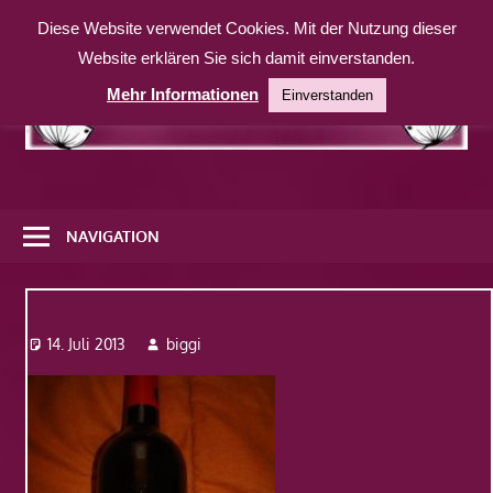
Zum
Diese Website verwendet Cookies. Mit der Nutzung dieser
Inhalt
Website erklären Sie sich damit einverstanden.
springen
Mehr Informationen
Einverstanden
Eine
weitere
NAVIGATION
WordPress-
Website
Dsc08426
14. Juli 2013
biggi