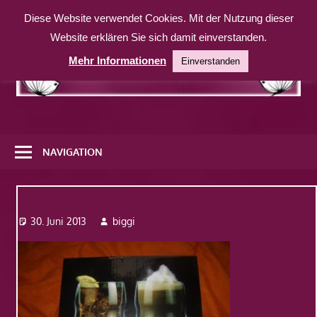
Zum
Diese Website verwendet Cookies. Mit der Nutzung dieser
Inhalt
Website erklären Sie sich damit einverstanden.
springen
Mehr Informationen
Einverstanden
Eine
weitere
NAVIGATION
WordPress-
Website
Dsc08349
30. Juni 2013
biggi