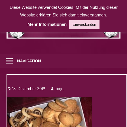
Zum
Diese Website verwendet Cookies. Mit der Nutzung dieser
Inhalt
Website erklären Sie sich damit einverstanden.
springen
Mehr Informationen
Einverstanden
Eine
weitere
NAVIGATION
WordPress-
Website
Paket
18. Dezember 2019
biggi