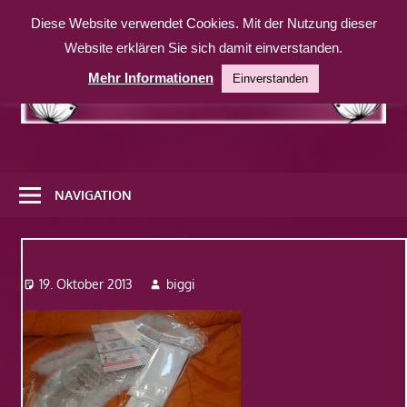
Zum
Diese Website verwendet Cookies. Mit der Nutzung dieser
Inhalt
Website erklären Sie sich damit einverstanden.
springen
Mehr Informationen
Einverstanden
Eine
weitere
NAVIGATION
WordPress-
Website
partydeco1
19. Oktober 2013
biggi