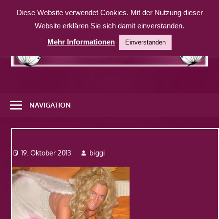
Zum
Diese Website verwendet Cookies. Mit der Nutzung dieser
Inhalt
Website erklären Sie sich damit einverstanden.
springen
Mehr Informationen
Einverstanden
Eine
weitere
NAVIGATION
WordPress-
Website
partydeco2
19. Oktober 2013
biggi