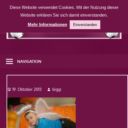
Zum
Diese Website verwendet Cookies. Mit der Nutzung dieser
Inhalt
Website erklären Sie sich damit einverstanden.
springen
Mehr Informationen
Einverstanden
Eine
weitere
NAVIGATION
WordPress-
Website
partydeco3
19. Oktober 2013
biggi