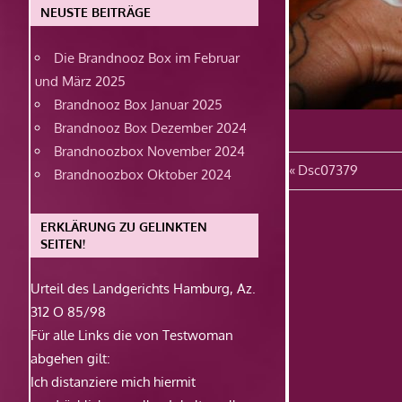
NEUSTE BEITRÄGE
Die Brandnooz Box im Februar
und März 2025
Brandnooz Box Januar 2025
Brandnooz Box Dezember 2024
Brandnoozbox November 2024
Beitragsn
Vorheriger
Dsc07379
Brandnoozbox Oktober 2024
Beitrag:
ERKLÄRUNG ZU GELINKTEN
SEITEN!
Urteil des Landgerichts Hamburg, Az.
312 O 85/98
Für alle Links die von Testwoman
abgehen gilt:
Ich distanziere mich hiermit