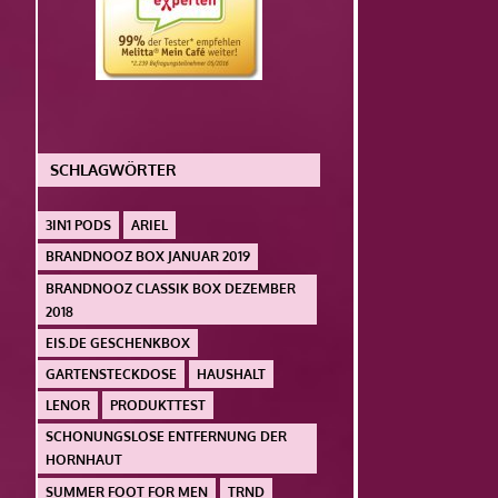
SCHLAGWÖRTER
3IN1 PODS
ARIEL
BRANDNOOZ BOX JANUAR 2019
BRANDNOOZ CLASSIK BOX DEZEMBER
2018
EIS.DE GESCHENKBOX
GARTENSTECKDOSE
HAUSHALT
LENOR
PRODUKTTEST
SCHONUNGSLOSE ENTFERNUNG DER
HORNHAUT
SUMMER FOOT FOR MEN
TRND