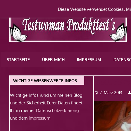
Zum
Diese Website verwendet Cookies. Mit
Inhalt
springen
Eine
weitere
STARTSEITE
ÜBER MICH
IMPRESSUM
DATENS
WordPress-
Website
Dsc0737
WICHTIGE WISSENWERTE INFOS
7. März 2013
Wichtige Infos rund um meinen Blog
und der Sicherheit Eurer Daten findet
Ihr in meiner
Datenschutzerklärung
und dem
Impressum