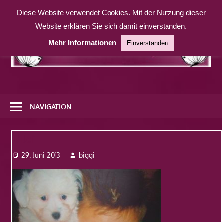
Zum
Diese Website verwendet Cookies. Mit der Nutzung dieser
Inhalt
Website erklären Sie sich damit einverstanden.
springen
Mehr Informationen
Einverstanden
Eine
weitere
NAVIGATION
WordPress-
Website
Bild1
29. Juni 2013
biggi