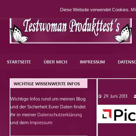
Zum
Diese Website verwendet Cookies. Mit
Inhalt
springen
Eine
weitere
STARTSEITE
ÜBER MICH
IMPRESSUM
DATENS
WordPress-
Website
Picanova
WICHTIGE WISSENWERTE INFOS
29. Juni 2013
Wichtige Infos rund um meinen Blog
und der Sicherheit Eurer Daten findet
Ihr in meiner
Datenschutzerklärung
und dem
Impressum