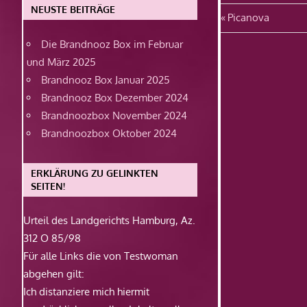
NEUSTE BEITRÄGE
Beitragsn
Vorheriger
Picanova
Beitrag:
Die Brandnooz Box im Februar
und März 2025
Brandnooz Box Januar 2025
Brandnooz Box Dezember 2024
Brandnoozbox November 2024
Brandnoozbox Oktober 2024
ERKLÄRUNG ZU GELINKTEN
SEITEN!
Urteil des Landgerichts Hamburg, Az.
312 O 85/98
Für alle Links die von Testwoman
abgehen gilt:
Ich distanziere mich hiermit