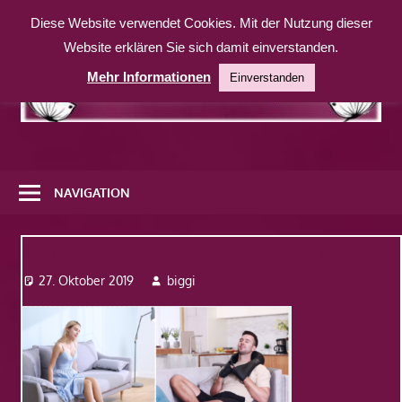
Zum
Diese Website verwendet Cookies. Mit der Nutzung dieser
Inhalt
Website erklären Sie sich damit einverstanden.
springen
Mehr Informationen
Einverstanden
Eine
weitere
NAVIGATION
WordPress-
Website
picturemessage_po4nf0f5.fsa_-1
27. Oktober 2019
biggi