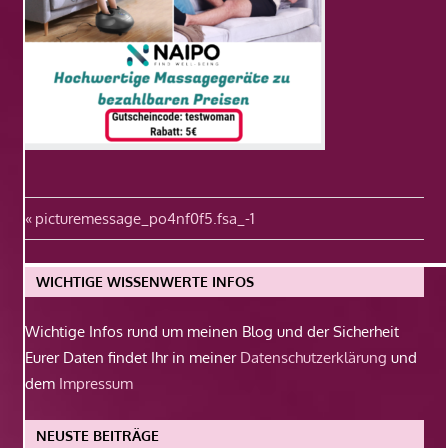
Beitragsnavigation
Vorheriger
picturemessage_po4nf0f5.fsa_-1
Beitrag:
WICHTIGE WISSENWERTE INFOS
Wichtige Infos rund um meinen Blog und der Sicherheit
Eurer Daten findet Ihr in meiner
Datenschutzerklärung
und
dem
Impressum
NEUSTE BEITRÄGE