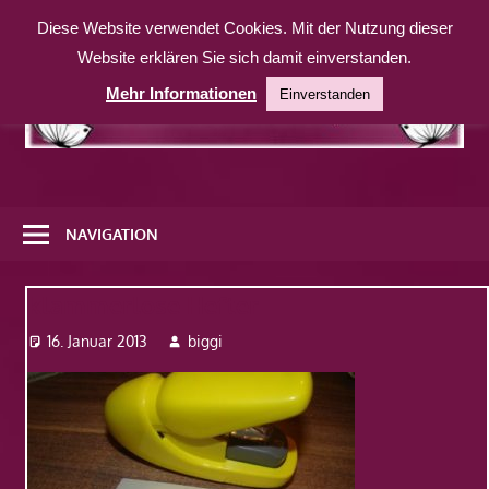
Zum
Diese Website verwendet Cookies. Mit der Nutzung dieser
Inhalt
Website erklären Sie sich damit einverstanden.
springen
Mehr Informationen
Einverstanden
Eine
weitere
NAVIGATION
WordPress-
Website
klammerlose Hefter
16. Januar 2013
biggi