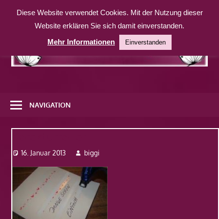
Zum
Diese Website verwendet Cookies. Mit der Nutzung dieser
Inhalt
Website erklären Sie sich damit einverstanden.
springen
Mehr Informationen
Einverstanden
Eine
weitere
NAVIGATION
WordPress-
Website
Korekturroller
16. Januar 2013
biggi