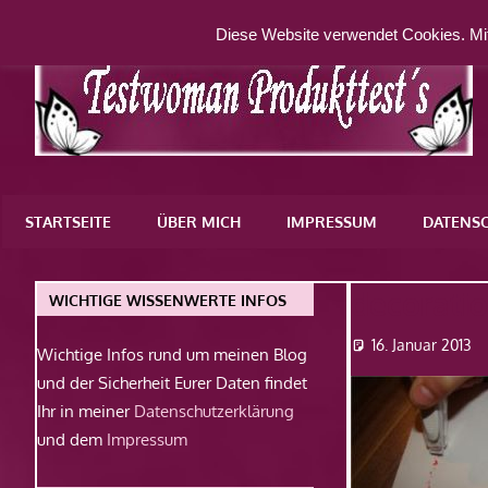
Zum
Diese Website verwendet Cookies. Mit
Inhalt
springen
Eine
weitere
STARTSEITE
ÜBER MICH
IMPRESSUM
DATENS
WordPress-
Website
decorati
WICHTIGE WISSENWERTE INFOS
16. Januar 2013
Wichtige Infos rund um meinen Blog
und der Sicherheit Eurer Daten findet
Ihr in meiner
Datenschutzerklärung
und dem
Impressum