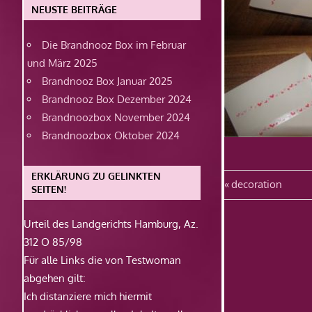
NEUSTE BEITRÄGE
Die Brandnooz Box im Februar
und März 2025
Brandnooz Box Januar 2025
Brandnooz Box Dezember 2024
Brandnoozbox November 2024
Brandnoozbox Oktober 2024
ERKLÄRUNG ZU GELINKTEN
Beitragsn
Vorheriger
decoration
SEITEN!
Beitrag:
Urteil des Landgerichts Hamburg, Az.
312 O 85/98
Für alle Links die von Testwoman
abgehen gilt:
Ich distanziere mich hiermit