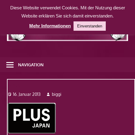
Zum
Diese Website verwendet Cookies. Mit der Nutzung dieser
Inhalt
Website erklären Sie sich damit einverstanden.
springen
Mehr Informationen
Einverstanden
Eine
weitere
NAVIGATION
WordPress-
Website
logo
16. Januar 2013
biggi