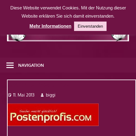
Zum
Diese Website verwendet Cookies. Mit der Nutzung dieser
Inhalt
Website erklären Sie sich damit einverstanden.
springen
Mehr Informationen
Einverstanden
Eine
weitere
NAVIGATION
WordPress-
Website
6690452_182ea5f58d_m
11. Mai 2013
biggi