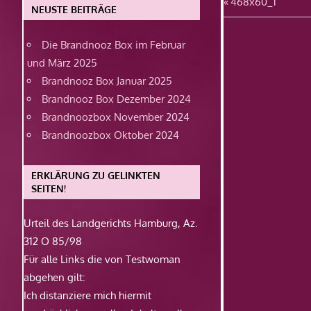
Beitragsn
Vorheriger
468x60_1
NEUSTE BEITRÄGE
Beitrag:
Die Brandnooz Box im Februar
und März 2025
Brandnooz Box Januar 2025
Brandnooz Box Dezember 2024
Brandnoozbox November 2024
Brandnoozbox Oktober 2024
ERKLÄRUNG ZU GELINKTEN
SEITEN!
Urteil des Landgerichts Hamburg, Az.
312 O 85/98
Für alle Links die von Testwoman
abgehen gilt:
Ich distanziere mich hiermit