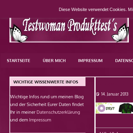
Zum
Diese Website verwendet Cookies. Mit
Inhalt
springen
Eine
weitere
STARTSEITE
ÜBER MICH
IMPRESSUM
DATENS
WordPress-
Website
468x60_1
WICHTIGE WISSENWERTE INFOS
14. Januar 2013
Wichtige Infos rund um meinen Blog
und der Sicherheit Eurer Daten findet
Ihr in meiner
Datenschutzerklärung
und dem
Impressum