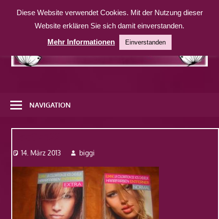
Zum
Diese Website verwendet Cookies. Mit der Nutzung dieser
Inhalt
Website erklären Sie sich damit einverstanden.
springen
Mehr Informationen
Einverstanden
Eine
weitere
NAVIGATION
WordPress-
Website
Dsc07422
14. März 2013
biggi