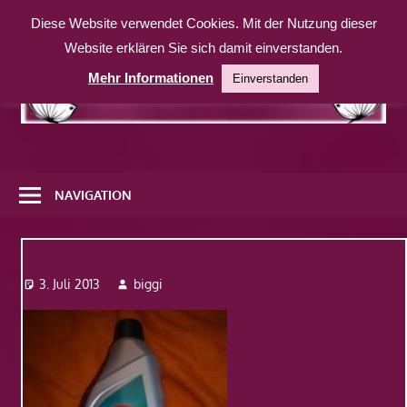
Zum
Diese Website verwendet Cookies. Mit der Nutzung dieser
Inhalt
Website erklären Sie sich damit einverstanden.
springen
Mehr Informationen
Einverstanden
Eine
weitere
NAVIGATION
WordPress-
Website
Dsc08435
3. Juli 2013
biggi