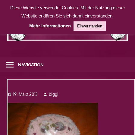
Zum
Diese Website verwendet Cookies. Mit der Nutzung dieser
Inhalt
Website erklären Sie sich damit einverstanden.
springen
Mehr Informationen
Einverstanden
Eine
weitere
NAVIGATION
WordPress-
Website
Dsc07409
19. März 2013
biggi