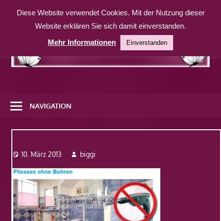
Zum
Diese Website verwendet Cookies. Mit der Nutzung dieser
Inhalt
Website erklären Sie sich damit einverstanden.
springen
Mehr Informationen
Einverstanden
Eine
weitere
NAVIGATION
WordPress-
Website
ohne Bohren
10. März 2013
biggi