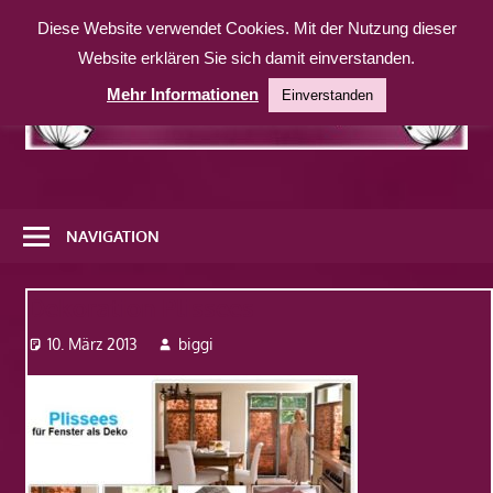
Zum
Diese Website verwendet Cookies. Mit der Nutzung dieser
Inhalt
Website erklären Sie sich damit einverstanden.
springen
Mehr Informationen
Einverstanden
Eine
weitere
NAVIGATION
WordPress-
Website
Dekoration Plissees
10. März 2013
biggi