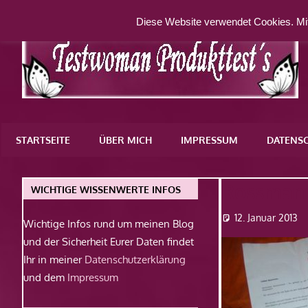
Zum
Diese Website verwendet Cookies. Mit
Inhalt
springen
Eine
weitere
STARTSEITE
ÜBER MICH
IMPRESSUM
DATENS
WordPress-
Website
Rossman
WICHTIGE WISSENWERTE INFOS
12. Januar 2013
Wichtige Infos rund um meinen Blog
und der Sicherheit Eurer Daten findet
Ihr in meiner
Datenschutzerklärung
und dem
Impressum