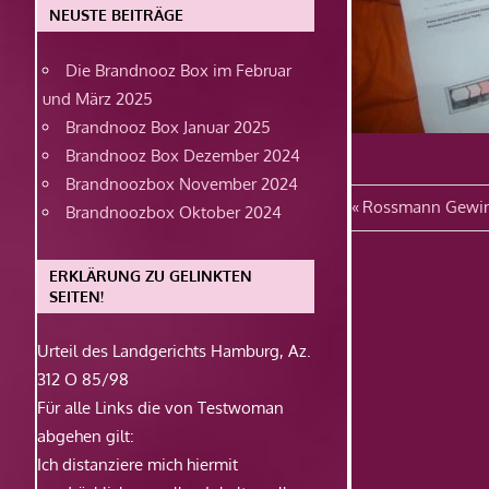
NEUSTE BEITRÄGE
Die Brandnooz Box im Februar
und März 2025
Brandnooz Box Januar 2025
Brandnooz Box Dezember 2024
Brandnoozbox November 2024
Beitragsn
Vorheriger
Rossmann Gewi
Brandnoozbox Oktober 2024
Beitrag:
ERKLÄRUNG ZU GELINKTEN
SEITEN!
Urteil des Landgerichts Hamburg, Az.
312 O 85/98
Für alle Links die von Testwoman
abgehen gilt:
Ich distanziere mich hiermit