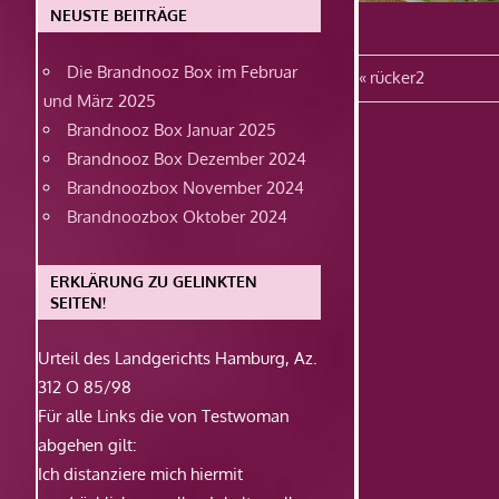
NEUSTE BEITRÄGE
Die Brandnooz Box im Februar
Beitragsn
Vorheriger
rücker2
und März 2025
Beitrag:
Brandnooz Box Januar 2025
Brandnooz Box Dezember 2024
Brandnoozbox November 2024
Brandnoozbox Oktober 2024
ERKLÄRUNG ZU GELINKTEN
SEITEN!
Urteil des Landgerichts Hamburg, Az.
312 O 85/98
Für alle Links die von Testwoman
abgehen gilt:
Ich distanziere mich hiermit