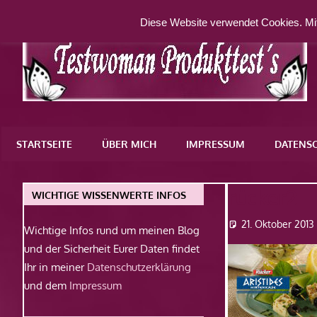
Zum
Diese Website verwendet Cookies. Mit
Inhalt
springen
Eine
weitere
STARTSEITE
ÜBER MICH
IMPRESSUM
DATENS
WordPress-
Website
rücker2
WICHTIGE WISSENWERTE INFOS
21. Oktober 2013
Wichtige Infos rund um meinen Blog
und der Sicherheit Eurer Daten findet
Ihr in meiner
Datenschutzerklärung
und dem
Impressum