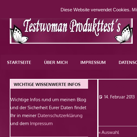
Zum
Diese Website verwendet Cookies. Mit
Inhalt
springen
Eine
weitere
STARTSEITE
ÜBER MICH
IMPRESSUM
DATENS
WordPress-
Website
Auswahl
WICHTIGE WISSENWERTE INFOS
14. Februar 2013
Wichtige Infos rund um meinen Blog
und der Sicherheit Eurer Daten findet
Ihr in meiner
Datenschutzerklärung
und dem
Impressum
Beitragsn
Vorheriger
Auswahl