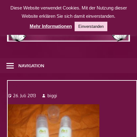
Zum
Diese Website verwendet Cookies. Mit der Nutzung dieser
Inhalt
Website erklären Sie sich damit einverstanden.
springen
Mehr Informationen
Einverstanden
Eine
weitere
NAVIGATION
WordPress-
Website
Dsc08561
26. Juli 2013
biggi