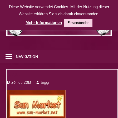
Zum
Diese Website verwendet Cookies. Mit der Nutzung dieser
Inhalt
Website erklären Sie sich damit einverstanden.
springen
Mehr Informationen
Einverstanden
Eine
weitere
NAVIGATION
WordPress-
Website
Logo
26. Juli 2013
biggi