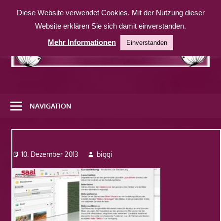
Zum
Diese Website verwendet Cookies. Mit der Nutzung dieser
Inhalt
Website erklären Sie sich damit einverstanden.
springen
Mehr Informationen
Einverstanden
Eine
weitere
NAVIGATION
WordPress-
Website
6
10. Dezember 2013
biggi