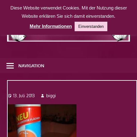
Zum
Diese Website verwendet Cookies. Mit der Nutzung dieser
Inhalt
Website erklären Sie sich damit einverstanden.
springen
Mehr Informationen
Einverstanden
Eine
weitere
NAVIGATION
WordPress-
Website
Dsc08468
13. Juli 2013
biggi