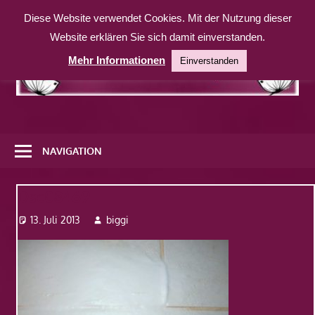
Zum
Diese Website verwendet Cookies. Mit der Nutzung dieser
Inhalt
Website erklären Sie sich damit einverstanden.
springen
Mehr Informationen
Einverstanden
Eine
weitere
NAVIGATION
WordPress-
Website
Dsc08469
13. Juli 2013
biggi