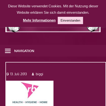
Zum
Diese Website verwendet Cookies. Mit der Nutzung dieser
Inhalt
Website erklären Sie sich damit einverstanden.
springen
Mehr Informationen
Einverstanden
Eine
weitere
NAVIGATION
WordPress-
Website
6601862_b7f7b9aa52_m
13. Juli 2013
biggi