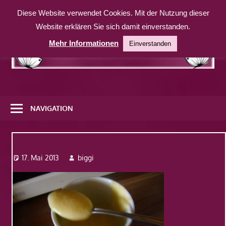
Zum
Diese Website verwendet Cookies. Mit der Nutzung dieser
Inhalt
Website erklären Sie sich damit einverstanden.
springen
Mehr Informationen
Einverstanden
Eine
weitere
NAVIGATION
WordPress-
Website
Dsc08167
17. Mai 2013
biggi