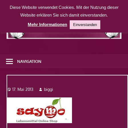
Zum
Diese Website verwendet Cookies. Mit der Nutzung dieser
Inhalt
Website erklären Sie sich damit einverstanden.
springen
Mehr Informationen
Einverstanden
Eine
weitere
NAVIGATION
WordPress-
Website
Logo
17. Mai 2013
biggi