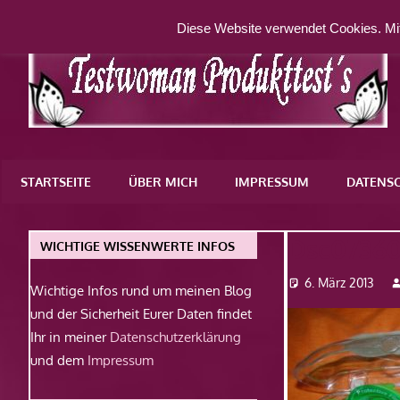
Zum
Diese Website verwendet Cookies. Mit
Inhalt
springen
Eine
weitere
STARTSEITE
ÜBER MICH
IMPRESSUM
DATENS
WordPress-
Website
Dsc0736
WICHTIGE WISSENWERTE INFOS
6. März 2013
Wichtige Infos rund um meinen Blog
und der Sicherheit Eurer Daten findet
Ihr in meiner
Datenschutzerklärung
und dem
Impressum