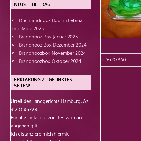
NEUSTE BEITRÄGE
Die Brandnooz Box im Februar
und März 2025
Brandnooz Box Januar 2025
Brandnooz Box Dezember 2024
Brandnoozbox November 2024
Beitragsn
Vorheriger
Dsc07360
Brandnoozbox Oktober 2024
Beitrag:
ERKLÄRUNG ZU GELINKTEN
SEITEN!
Urteil des Landgerichts Hamburg, Az.
312 O 85/98
Für alle Links die von Testwoman
abgehen gilt:
Ich distanziere mich hiermit